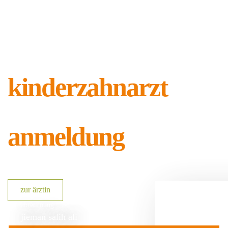
kinderzahnarzt
anmeldung
zur ärztin
abrechnung
jieman salih ali